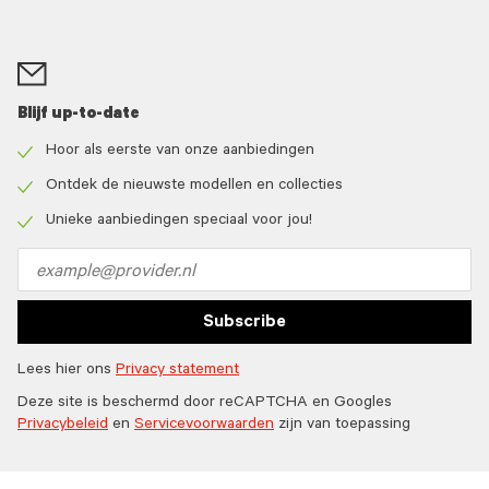
Blijf up-to-date
Hoor als eerste van onze aanbiedingen
Check
icon
Ontdek de nieuwste modellen en collecties
Check
icon
Unieke aanbiedingen speciaal voor jou!
Check
icon
Email
address
Subscribe
Lees hier ons
Privacy statement
Deze site is beschermd door reCAPTCHA en Googles
Privacybeleid
en
Servicevoorwaarden
zijn van toepassing