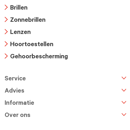
Brillen
Arrow
Zonnebrillen
icon
Arrow
Lenzen
icon
Arrow
Hoortoestellen
icon
Arrow
Gehoorbescherming
icon
Arrow
icon
Service
n
A
r
r
o
w
i
c
o
Advies
Informatie
Over ons