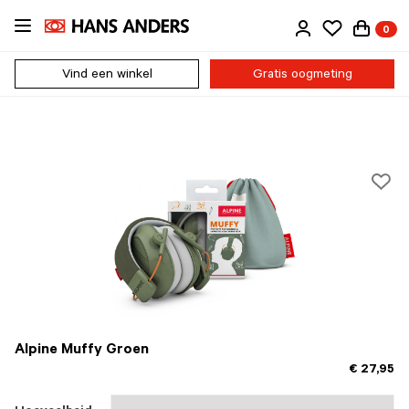
Ga
0
direct
naar
de
Vind een winkel
Gratis oogmeting
inhoud
Alpine Muffy Groen
€ 27,95