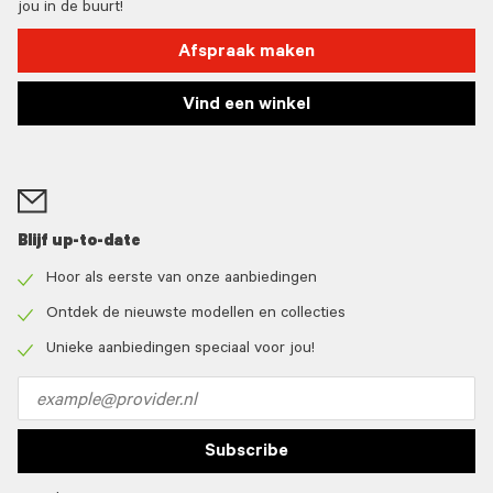
jou in de buurt!
Afspraak maken
Vind een winkel
Blijf up-to-date
Hoor als eerste van onze aanbiedingen
Check
icon
Ontdek de nieuwste modellen en collecties
Check
icon
Unieke aanbiedingen speciaal voor jou!
Check
icon
Email
address
Subscribe