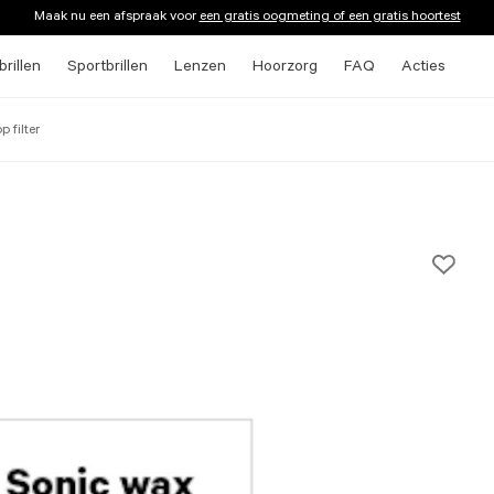
Maak nu een afspraak voor
een gratis oogmeting of een gratis hoortest
rillen
Sportbrillen
Lenzen
Hoorzorg
FAQ
Acties
 filter