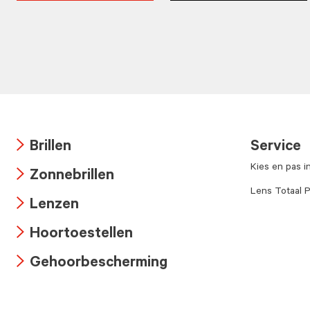
Brillen
Service
Arrow
Kies en pas i
Zonnebrillen
icon
Arrow
Lens Totaal P
Lenzen
icon
Arrow
Hoortoestellen
icon
Arrow
Gehoorbescherming
icon
Arrow
icon