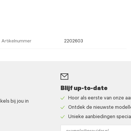
Artikelnummer
2202603
Blijf up-to-date
Hoor als eerste van onze a
ls bij jou in
Check
Ontdek de nieuwste modelle
icon
Check
Unieke aanbiedingen speciaa
icon
Check
icon
Email