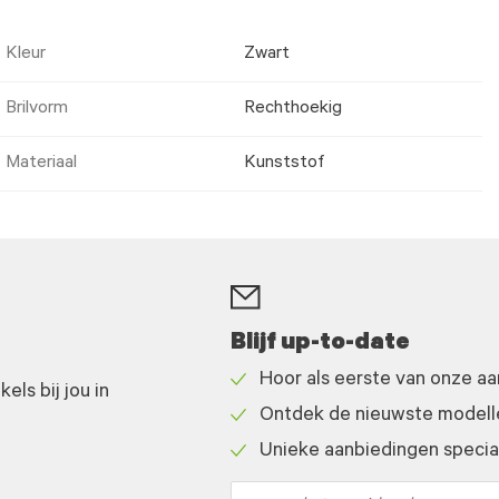
Kleur
Zwart
Brilvorm
Rechthoekig
Materiaal
Kunststof
Blijf up-to-date
Hoor als eerste van onze a
ls bij jou in
Check
Ontdek de nieuwste modelle
icon
Check
Unieke aanbiedingen speciaa
icon
Check
icon
Email