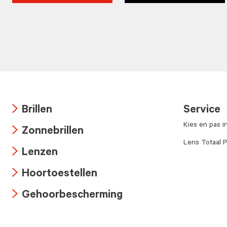
Brillen
Service
Arrow
Kies en pas i
Zonnebrillen
icon
Arrow
Lens Totaal P
Lenzen
icon
Arrow
Hoortoestellen
icon
Arrow
Gehoorbescherming
icon
Arrow
icon