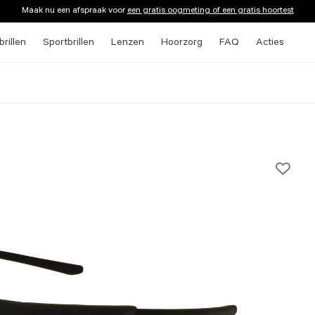
Maak nu een afspraak voor
een gratis oogmeting of een gratis hoortest
rillen
Sportbrillen
Lenzen
Hoorzorg
FAQ
Acties