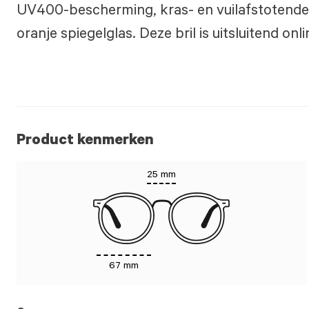
UV400-bescherming, kras- en vuilafstotende 
oranje spiegelglas. ​ ​Deze bril is uitsluitend onl
Product kenmerken
25 mm
67 mm