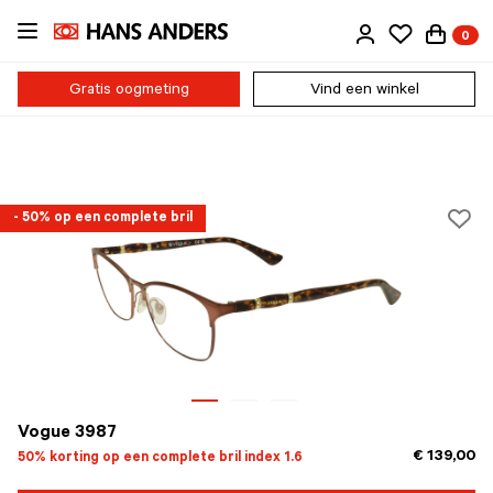
Ga
0
direct
naar
de
Gratis oogmeting
Vind een winkel
inhoud
- 50% op een complete bril
Vogue 3987
€ 139,00
50% korting op een complete bril index 1.6