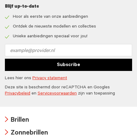
Blijf up-to-date
Hoor als eerste van onze aanbiedingen
Check
icon
Ontdek de nieuwste modellen en collecties
Check
icon
Unieke aanbiedingen speciaal voor jou!
Check
icon
Email
address
Subscribe
Lees hier ons
Privacy statement
Deze site is beschermd door reCAPTCHA en Googles
Privacybeleid
en
Servicevoorwaarden
zijn van toepassing
Brillen
Arrow
Zonnebrillen
icon