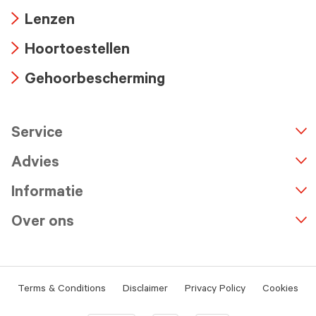
Arrow
Lenzen
icon
Arrow
Hoortoestellen
icon
Arrow
Gehoorbescherming
icon
Arrow
icon
Service
n
A
r
r
o
w
i
c
o
Advies
Informatie
Over ons
Terms & Conditions
Disclaimer
Privacy Policy
Cookies