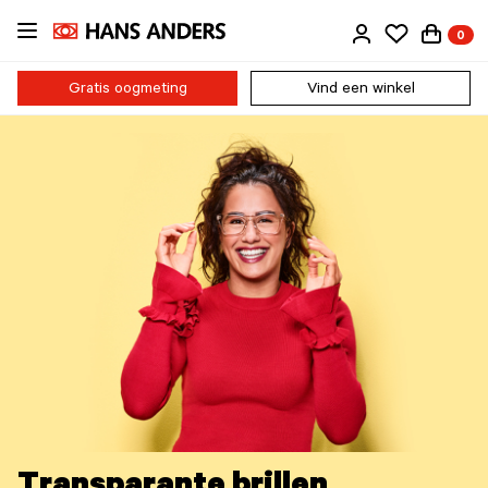
Ga
0
direct
naar
de
Gratis oogmeting
Vind een winkel
inhoud