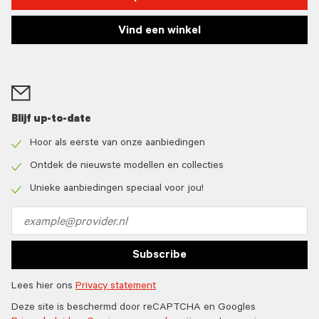
Vind een winkel
Blijf up-to-date
Hoor als eerste van onze aanbiedingen
Check
icon
Ontdek de nieuwste modellen en collecties
Check
icon
Unieke aanbiedingen speciaal voor jou!
Check
icon
Email
address
Subscribe
Lees hier ons
Privacy statement
Deze site is beschermd door reCAPTCHA en Googles