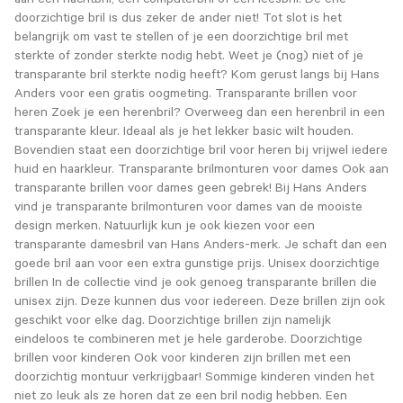
aan een nachtbril, een computerbril of een leesbril. De ene
doorzichtige bril is dus zeker de ander niet! Tot slot is het
belangrijk om vast te stellen of je een doorzichtige bril met
sterkte of zonder sterkte nodig hebt. Weet je (nog) niet of je
transparante bril sterkte nodig heeft? Kom gerust langs bij Hans
Anders voor een gratis oogmeting. Transparante brillen voor
heren Zoek je een herenbril? Overweeg dan een herenbril in een
transparante kleur. Ideaal als je het lekker basic wilt houden.
Bovendien staat een doorzichtige bril voor heren bij vrijwel iedere
huid en haarkleur. Transparante brilmonturen voor dames Ook aan
transparante brillen voor dames geen gebrek! Bij Hans Anders
vind je transparante brilmonturen voor dames van de mooiste
design merken. Natuurlijk kun je ook kiezen voor een
transparante damesbril van Hans Anders-merk. Je schaft dan een
goede bril aan voor een extra gunstige prijs. Unisex doorzichtige
brillen In de collectie vind je ook genoeg transparante brillen die
unisex zijn. Deze kunnen dus voor iedereen. Deze brillen zijn ook
geschikt voor elke dag. Doorzichtige brillen zijn namelijk
eindeloos te combineren met je hele garderobe. Doorzichtige
brillen voor kinderen Ook voor kinderen zijn brillen met een
doorzichtig montuur verkrijgbaar! Sommige kinderen vinden het
niet zo leuk als ze horen dat ze een bril nodig hebben. Een