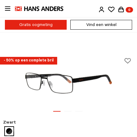
Ga
0
direct
naar
de
Gratis oogmeting
Vind een winkel
inhoud
- 50% op een complete bril
Zwart