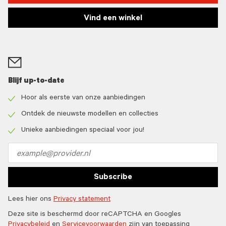
Vind een winkel
Blijf up-to-date
Hoor als eerste van onze aanbiedingen
Check
icon
Ontdek de nieuwste modellen en collecties
Check
icon
Unieke aanbiedingen speciaal voor jou!
Check
icon
Email
address
Subscribe
Lees hier ons
Privacy statement
Deze site is beschermd door reCAPTCHA en Googles
Privacybeleid
en
Servicevoorwaarden
zijn van toepassing