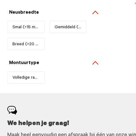
Neusbreedte
Smal (<15 mm)
Refine by Neusbreedte: Smal (<15 mm)
Gemiddeld (16-19 mm)
Refine by Neusbreedte: Gemiddeld (16-1
Breed (>20 mm)
Refine by Neusbreedte: Breed (>20 mm)
Montuurtype
Volledige rand
Refine by Montuurtype: Volledige rand
We helpen je graag!
Maak heel eenvoudig een afspraak bij één van onze winke