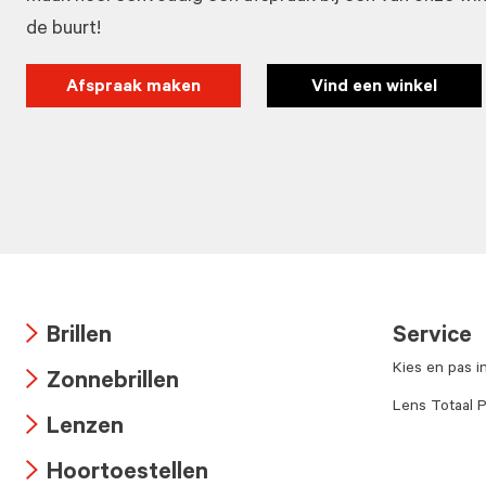
de buurt!
Afspraak maken
Vind een winkel
Brillen
Service
Arrow
Kies en pas i
Zonnebrillen
icon
Arrow
Lens Totaal P
Lenzen
icon
Arrow
Hoortoestellen
icon