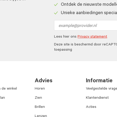
Check
Ontdek de nieuwste modelle
icon
Check
Unieke aanbiedingen speciaa
icon
Check
icon
Email
address
Lees hier ons
Privacy statement
Deze site is beschermd door reCAP
toepassing
Advies
Informatie
n de winkel
Horen
Veelgestelde vrag
lan
Zien
Klantendienst
Brillen
Acties
Lenzen