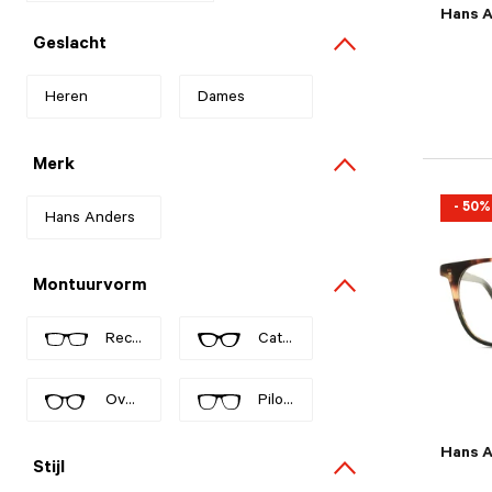
Hans 
Geslacht
Heren
Refine by Geslacht: Heren
Dames
Refine by Geslacht: Dames
Merk
- 50%
Hans Anders
Refine by Merk: Hans Anders
Montuurvorm
Rechthoekig
Cat eye
Refine by Montuurvorm: Rechthoekig
Refine by Montuurvorm: Cat eye
Ovaal
Piloot
Refine by Montuurvorm: Ovaal
Refine by Montuurvorm: Piloot
Hans 
Stijl