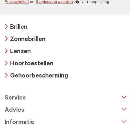
Privacybeleid
en
Servicevoorwaarden
zijn van toepassing
Brillen
Arrow
Zonnebrillen
icon
Arrow
Lenzen
icon
Arrow
Hoortoestellen
icon
Arrow
Gehoorbescherming
icon
Arrow
icon
Service
n
A
r
r
o
w
i
c
o
Advies
Informatie