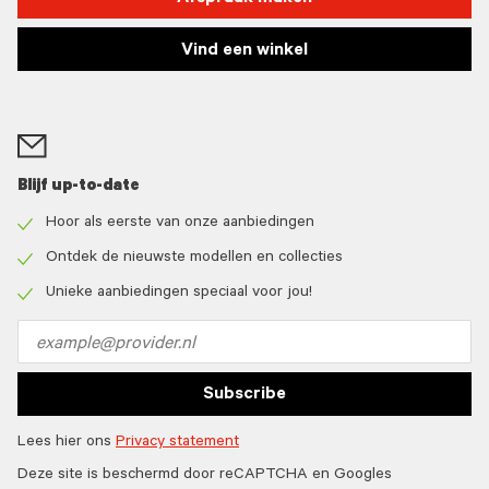
Vind een winkel
Blijf up-to-date
Hoor als eerste van onze aanbiedingen
Check
icon
Ontdek de nieuwste modellen en collecties
Check
icon
Unieke aanbiedingen speciaal voor jou!
Check
icon
Email
address
Subscribe
Lees hier ons
Privacy statement
Deze site is beschermd door reCAPTCHA en Googles