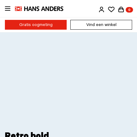
Ga
0
direct
naar
de
Gratis oogmeting
Vind een winkel
inhoud