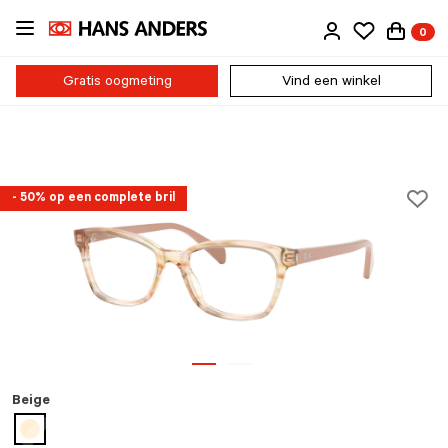
Ga
0
direct
naar
de
Gratis oogmeting
Vind een winkel
inhoud
- 50% op een complete bril
Beige