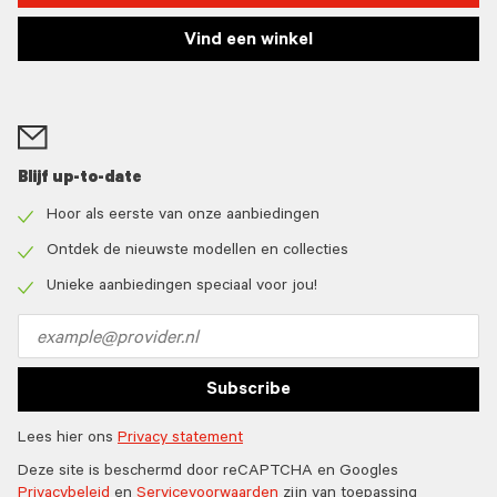
Vind een winkel
Blijf up-to-date
Hoor als eerste van onze aanbiedingen
Check
icon
Ontdek de nieuwste modellen en collecties
Check
icon
Unieke aanbiedingen speciaal voor jou!
Check
icon
Email
address
Subscribe
Lees hier ons
Privacy statement
Deze site is beschermd door reCAPTCHA en Googles
Privacybeleid
en
Servicevoorwaarden
zijn van toepassing