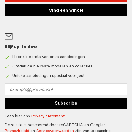
Vind een winkel
Blijf up-to-date
Hoor als eerste van onze aanbiedingen
Check
icon
Ontdek de nieuwste modellen en collecties
Check
icon
Unieke aanbiedingen speciaal voor jou!
Check
icon
Email
address
Subscribe
Lees hier ons
Privacy statement
Deze site is beschermd door reCAPTCHA en Googles
Privacybeleid
en
Servicevoorwaarden
zijn van toepassing