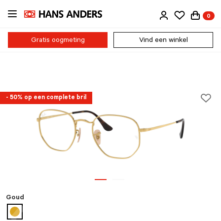
Ga
0
direct
naar
de
Gratis oogmeting
Vind een winkel
inhoud
- 50% op een complete bril
Goud