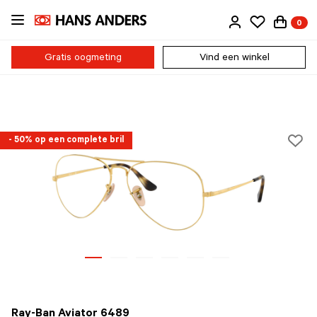
Ga
0
direct
naar
de
Gratis oogmeting
Vind een winkel
inhoud
- 50% op een complete bril
Ray-Ban Aviator 6489