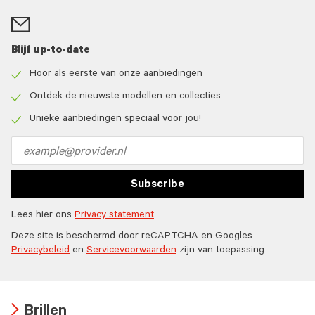
Blijf up-to-date
Hoor als eerste van onze aanbiedingen
Check
icon
Ontdek de nieuwste modellen en collecties
Check
icon
Unieke aanbiedingen speciaal voor jou!
Check
icon
Email
address
Subscribe
Lees hier ons
Privacy statement
Deze site is beschermd door reCAPTCHA en Googles
Privacybeleid
en
Servicevoorwaarden
zijn van toepassing
Brillen