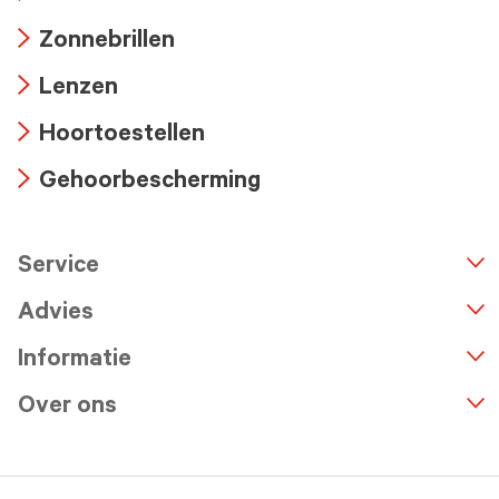
Arrow
Zonnebrillen
icon
Arrow
Lenzen
icon
Arrow
Hoortoestellen
icon
Arrow
Gehoorbescherming
icon
Arrow
icon
Service
n
A
r
r
o
w
i
c
o
Advies
Informatie
Over ons