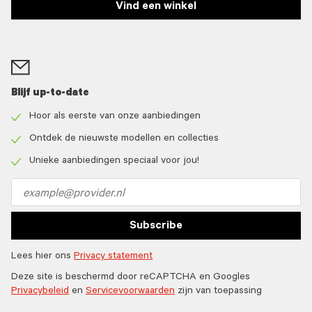
Vind een winkel
Blijf up-to-date
Hoor als eerste van onze aanbiedingen
Check
icon
Ontdek de nieuwste modellen en collecties
Check
icon
Unieke aanbiedingen speciaal voor jou!
Check
icon
Email
address
Subscribe
Lees hier ons
Privacy statement
Deze site is beschermd door reCAPTCHA en Googles
Privacybeleid
en
Servicevoorwaarden
zijn van toepassing