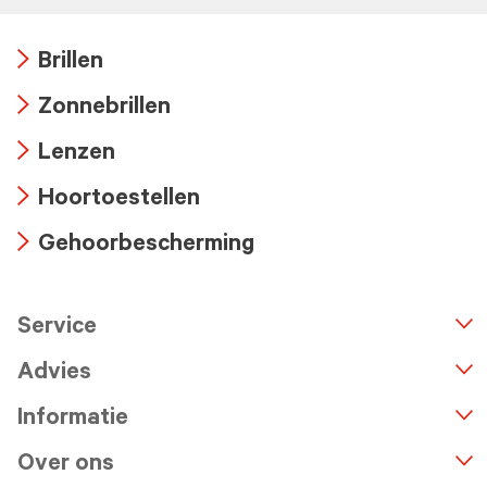
Brillen
Arrow
Zonnebrillen
icon
Arrow
Lenzen
icon
Arrow
Hoortoestellen
icon
Arrow
Gehoorbescherming
icon
Arrow
icon
Service
n
A
r
r
o
w
i
c
o
Advies
Informatie
Over ons