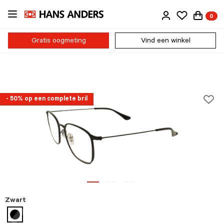
Ga
0
direct
naar
de
Gratis oogmeting
Vind een winkel
inhoud
- 50% op een complete bril
Zwart