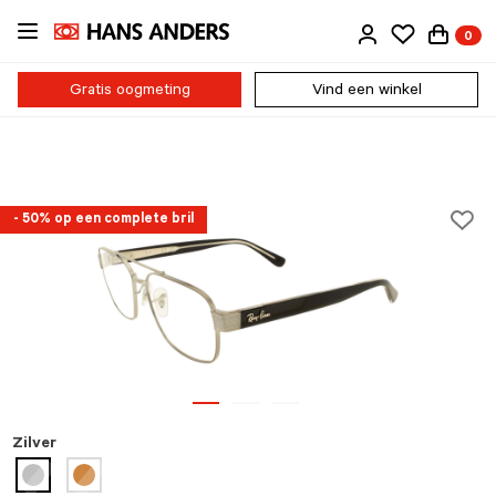
Ga
0
direct
naar
de
Gratis oogmeting
Vind een winkel
inhoud
- 50% op een complete bril
Zilver