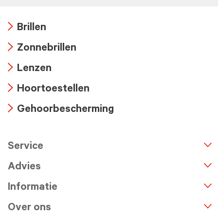
Brillen
Arrow
Zonnebrillen
icon
Arrow
Lenzen
icon
Arrow
Hoortoestellen
icon
Arrow
Gehoorbescherming
icon
Arrow
icon
Service
n
A
r
r
o
w
i
c
o
Advies
Informatie
Over ons