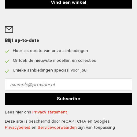
Vind een winkel
Blijf up-to-date
Hoor als eerste van onze aanbiedingen
Check
icon
Ontdek de nieuwste modellen en collecties
Check
icon
Unieke aanbiedingen speciaal voor jou!
Check
icon
Email
address
Subscribe
Lees hier ons
Privacy statement
Deze site is beschermd door reCAPTCHA en Googles
Privacybeleid
en
Servicevoorwaarden
zijn van toepassing