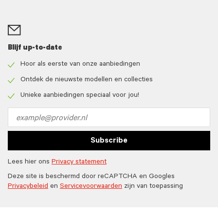
Blijf up-to-date
Hoor als eerste van onze aanbiedingen
Check
icon
Ontdek de nieuwste modellen en collecties
Check
icon
Unieke aanbiedingen speciaal voor jou!
Check
icon
Email
address
Subscribe
Lees hier ons
Privacy statement
Deze site is beschermd door reCAPTCHA en Googles
Privacybeleid
en
Servicevoorwaarden
zijn van toepassing