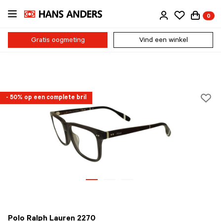
Ga
0
direct
naar
de
Gratis oogmeting
Vind een winkel
inhoud
- 50% op een complete bril
Polo Ralph Lauren 2270