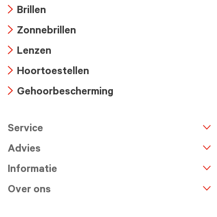
Brillen
Arrow
Zonnebrillen
icon
Arrow
Lenzen
icon
Arrow
Hoortoestellen
icon
Arrow
Gehoorbescherming
icon
Arrow
icon
Service
n
A
r
r
o
w
i
c
o
Advies
Informatie
Over ons