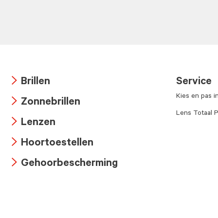
Brillen
Service
Arrow
Kies en pas i
Zonnebrillen
icon
Arrow
Lens Totaal P
Lenzen
icon
Arrow
Hoortoestellen
icon
Arrow
Gehoorbescherming
icon
Arrow
icon