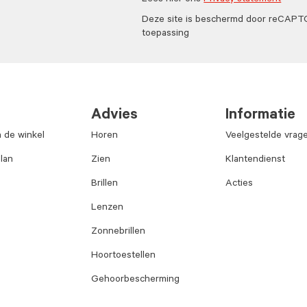
Lees hier ons
Privacy statement
Deze site is beschermd door reCAP
toepassing
Advies
Informatie
n de winkel
Horen
Veelgestelde vrag
lan
Zien
Klantendienst
Brillen
Acties
Lenzen
Zonnebrillen
Hoortoestellen
Gehoorbescherming