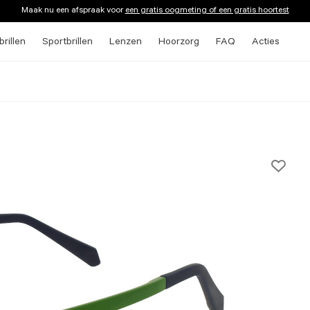
Maak nu een afspraak voor
een gratis oogmeting of een gratis hoortest
rillen
Sportbrillen
Lenzen
Hoorzorg
FAQ
Acties