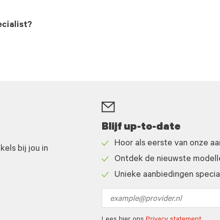
cialist?
Blijf up-to-date
Hoor als eerste van onze a
ls bij jou in
Check
Ontdek de nieuwste modelle
icon
Check
Unieke aanbiedingen speciaa
icon
Check
icon
Email
address