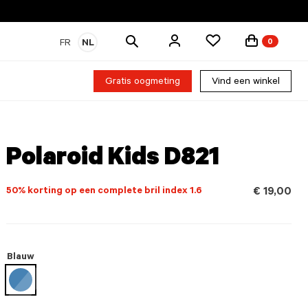
Zoek
FR
NL
0
producten
Gratis oogmeting
Vind een winkel
Polaroid Kids D821
50% korting op een complete bril index 1.6
€ 19,00
Blauw
geselecteerd