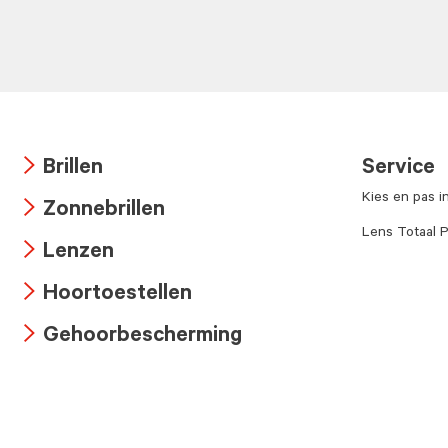
Brillen
Service
Arrow
Kies en pas i
Zonnebrillen
icon
Arrow
Lens Totaal P
Lenzen
icon
Arrow
Hoortoestellen
icon
Arrow
Gehoorbescherming
icon
Arrow
icon