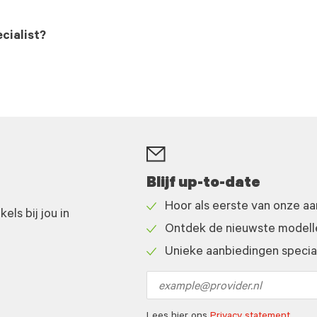
cialist?
Blijf up-to-date
Hoor als eerste van onze a
ls bij jou in
Check
Ontdek de nieuwste modelle
icon
Check
Unieke aanbiedingen speciaa
icon
Check
icon
Email
address