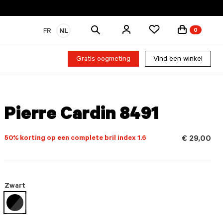
Zoek
FR
NL
0
producten
Gratis oogmeting
Vind een winkel
Pierre Cardin 8491
50% korting op een complete bril index 1.6
€ 29,00
Zwart
geselecteerd