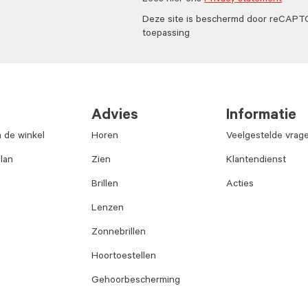
Lees hier ons
Privacy statement
Deze site is beschermd door reCAP
toepassing
Advies
Informatie
n de winkel
Horen
Veelgestelde vrag
lan
Zien
Klantendienst
Brillen
Acties
Lenzen
Zonnebrillen
Hoortoestellen
Gehoorbescherming