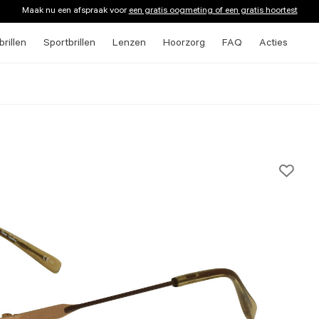
Maak nu een afspraak voor
een gratis oogmeting of een gratis hoortest
rillen
Sportbrillen
Lenzen
Hoorzorg
FAQ
Acties