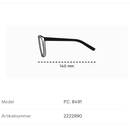
140 mm
Model
P.C. 8491
Artikelnummer
2222990