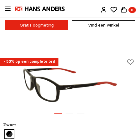
Ga
0
direct
naar
de
Gratis oogmeting
Vind een winkel
inhoud
- 50% op een complete bril
Zwart