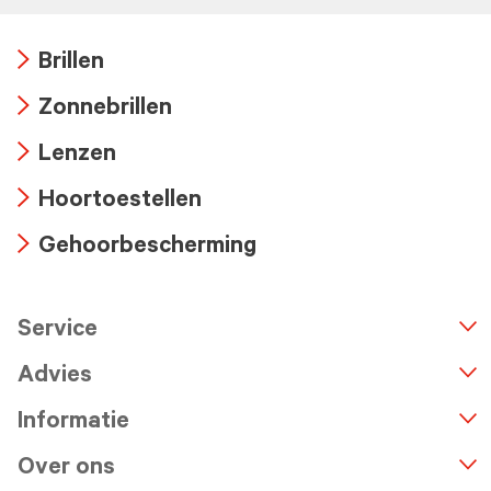
Brillen
Arrow
Zonnebrillen
icon
Arrow
Lenzen
icon
Arrow
Hoortoestellen
icon
Arrow
Gehoorbescherming
icon
Arrow
icon
Service
n
A
r
r
o
w
i
c
o
Advies
Informatie
Over ons