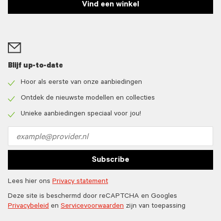
Vind een winkel
Blijf up-to-date
Hoor als eerste van onze aanbiedingen
Check
icon
Ontdek de nieuwste modellen en collecties
Check
icon
Unieke aanbiedingen speciaal voor jou!
Check
icon
Email
address
Subscribe
Lees hier ons
Privacy statement
Deze site is beschermd door reCAPTCHA en Googles
Privacybeleid
en
Servicevoorwaarden
zijn van toepassing