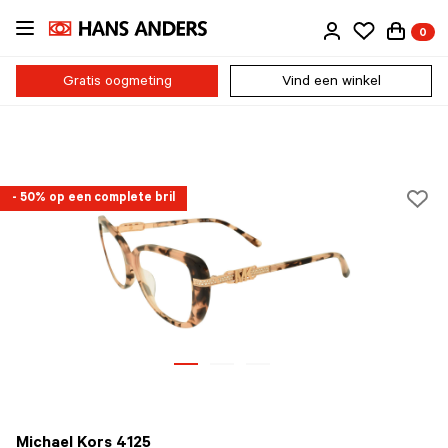
Ga
0
direct
naar
de
Gratis oogmeting
Vind een winkel
inhoud
- 50% op een complete bril
Michael Kors 4125