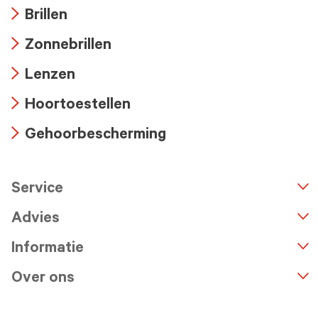
Brillen
Arrow
Zonnebrillen
icon
Arrow
Lenzen
icon
Arrow
Hoortoestellen
icon
Arrow
Gehoorbescherming
icon
Arrow
icon
Service
n
A
r
r
o
w
i
c
o
Advies
Informatie
Over ons