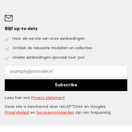
Blijf up-to-date
Hoor als eerste van onze aanbiedingen
Check
icon
Ontdek de nieuwste modellen en collecties
Check
icon
Unieke aanbiedingen speciaal voor jou!
Check
icon
Email
address
Subscribe
Lees hier ons
Privacy statement
Deze site is beschermd door reCAPTCHA en Googles
Privacybeleid
en
Servicevoorwaarden
zijn van toepassing