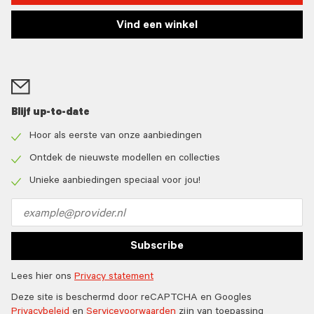
Vind een winkel
Blijf up-to-date
Hoor als eerste van onze aanbiedingen
Check
icon
Ontdek de nieuwste modellen en collecties
Check
icon
Unieke aanbiedingen speciaal voor jou!
Check
icon
Email
address
Subscribe
Lees hier ons
Privacy statement
Deze site is beschermd door reCAPTCHA en Googles
Privacybeleid
en
Servicevoorwaarden
zijn van toepassing