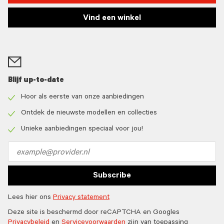
Vind een winkel
Blijf up-to-date
Hoor als eerste van onze aanbiedingen
Check
icon
Ontdek de nieuwste modellen en collecties
Check
icon
Unieke aanbiedingen speciaal voor jou!
Check
icon
Email
address
Subscribe
Lees hier ons
Privacy statement
Deze site is beschermd door reCAPTCHA en Googles
Privacybeleid
en
Servicevoorwaarden
zijn van toepassing