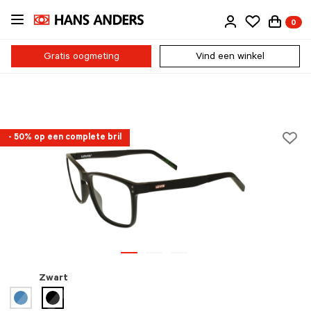
Ga
0
direct
naar
de
Gratis oogmeting
Vind een winkel
inhoud
- 50% op een complete bril
Zwart