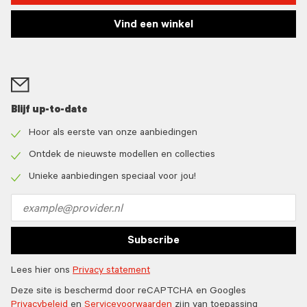
Vind een winkel
Blijf up-to-date
Hoor als eerste van onze aanbiedingen
Check
icon
Ontdek de nieuwste modellen en collecties
Check
icon
Unieke aanbiedingen speciaal voor jou!
Check
icon
Email
address
Subscribe
Lees hier ons
Privacy statement
Deze site is beschermd door reCAPTCHA en Googles
Privacybeleid
en
Servicevoorwaarden
zijn van toepassing