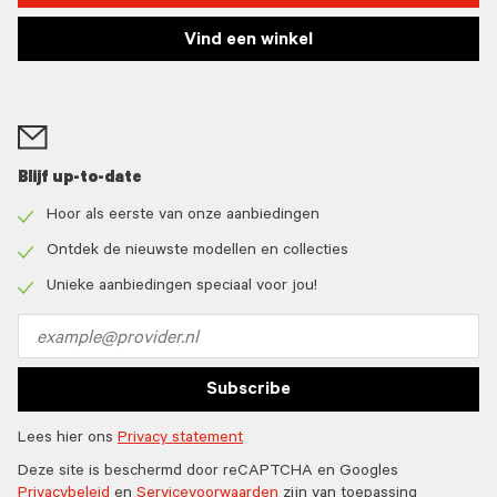
Vind een winkel
Blijf up-to-date
Hoor als eerste van onze aanbiedingen
Check
icon
Ontdek de nieuwste modellen en collecties
Check
icon
Unieke aanbiedingen speciaal voor jou!
Check
icon
Email
address
Subscribe
Lees hier ons
Privacy statement
Deze site is beschermd door reCAPTCHA en Googles
Privacybeleid
en
Servicevoorwaarden
zijn van toepassing