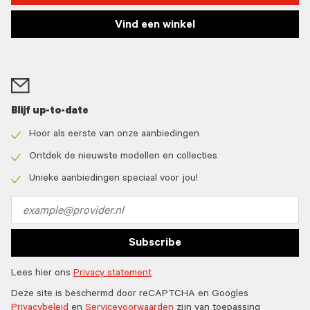
Vind een winkel
Blijf up-to-date
Hoor als eerste van onze aanbiedingen
Check
icon
Ontdek de nieuwste modellen en collecties
Check
icon
Unieke aanbiedingen speciaal voor jou!
Check
icon
Email
address
Subscribe
Lees hier ons
Privacy statement
Deze site is beschermd door reCAPTCHA en Googles
Privacybeleid
en
Servicevoorwaarden
zijn van toepassing