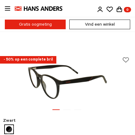
Ga
0
direct
naar
de
Gratis oogmeting
Vind een winkel
inhoud
- 50% op een complete bril
Zwart