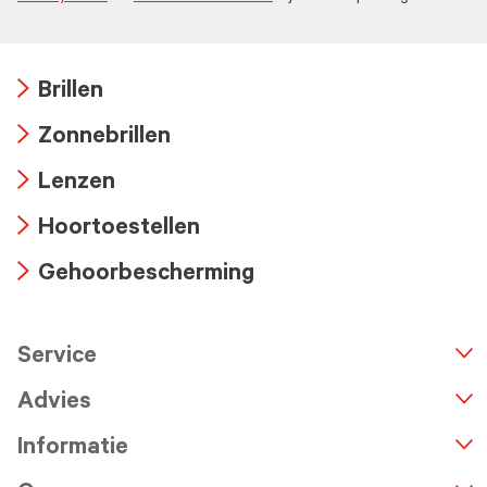
Brillen
Arrow
Zonnebrillen
icon
Arrow
Lenzen
icon
Arrow
Hoortoestellen
icon
Arrow
Gehoorbescherming
icon
Arrow
icon
Service
n
A
r
r
o
w
i
c
o
Advies
Informatie