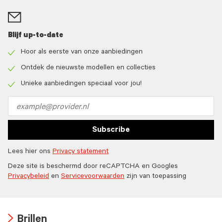
Blijf up-to-date
Hoor als eerste van onze aanbiedingen
Check
icon
Ontdek de nieuwste modellen en collecties
Check
icon
Unieke aanbiedingen speciaal voor jou!
Check
icon
Email
address
Subscribe
Lees hier ons
Privacy statement
Deze site is beschermd door reCAPTCHA en Googles
Privacybeleid
en
Servicevoorwaarden
zijn van toepassing
Brillen