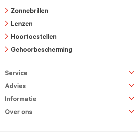
Arrow
Zonnebrillen
icon
Arrow
Lenzen
icon
Arrow
Hoortoestellen
icon
Arrow
Gehoorbescherming
icon
Arrow
icon
Service
n
A
r
r
o
w
i
c
o
Advies
Informatie
Over ons