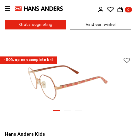
Ga
0
direct
naar
de
Gratis oogmeting
Vind een winkel
inhoud
- 50% op een complete bril
Hans Anders Kids