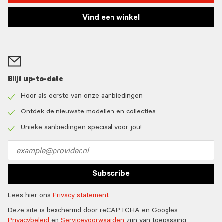
Vind een winkel
Blijf up-to-date
Hoor als eerste van onze aanbiedingen
Check
icon
Ontdek de nieuwste modellen en collecties
Check
icon
Unieke aanbiedingen speciaal voor jou!
Check
icon
Email
address
Subscribe
Lees hier ons
Privacy statement
Deze site is beschermd door reCAPTCHA en Googles
Privacybeleid
en
Servicevoorwaarden
zijn van toepassing