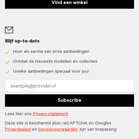
Vind een winkel
Blijf up-to-date
Hoor als eerste van onze aanbiedingen
Check
icon
Ontdek de nieuwste modellen en collecties
Check
icon
Unieke aanbiedingen speciaal voor jou!
Check
icon
Email
address
Subscribe
Lees hier ons
Privacy statement
Deze site is beschermd door reCAPTCHA en Googles
Privacybeleid
en
Servicevoorwaarden
zijn van toepassing