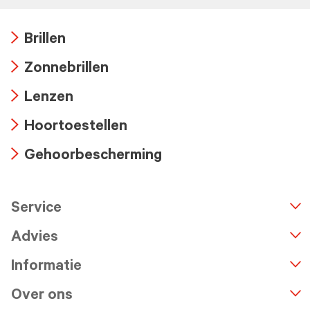
Brillen
Arrow
Zonnebrillen
icon
Arrow
Lenzen
icon
Arrow
Hoortoestellen
icon
Arrow
Gehoorbescherming
icon
Arrow
icon
Service
n
A
r
r
o
w
i
c
o
Advies
Informatie
Over ons