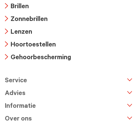
Brillen
Arrow
Zonnebrillen
icon
Arrow
Lenzen
icon
Arrow
Hoortoestellen
icon
Arrow
Gehoorbescherming
icon
Arrow
icon
Service
n
A
r
r
o
w
i
c
o
Advies
Informatie
Over ons