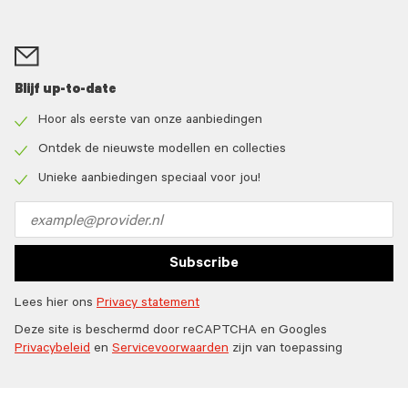
Blijf up-to-date
Hoor als eerste van onze aanbiedingen
Check
icon
Ontdek de nieuwste modellen en collecties
Check
icon
Unieke aanbiedingen speciaal voor jou!
Check
icon
Email
address
Subscribe
Lees hier ons
Privacy statement
Deze site is beschermd door reCAPTCHA en Googles
Privacybeleid
en
Servicevoorwaarden
zijn van toepassing