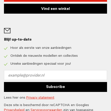
Vind een winkel
Blijf up-to-date
Hoor als eerste van onze aanbiedingen
Check
icon
Ontdek de nieuwste modellen en collecties
Check
icon
Unieke aanbiedingen speciaal voor jou!
Check
icon
Email
address
Subscribe
Lees hier ons
Privacy statement
Deze site is beschermd door reCAPTCHA en Googles
Privacybeleid
en
Servicevoorwaarden
zijn van toepassing