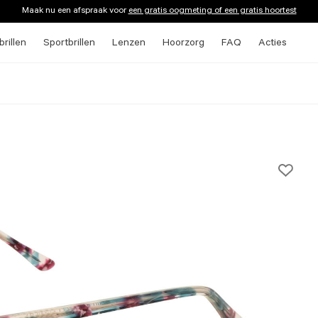
Maak nu een afspraak voor
een gratis oogmeting of een gratis hoortest
rillen
Sportbrillen
Lenzen
Hoorzorg
FAQ
Acties