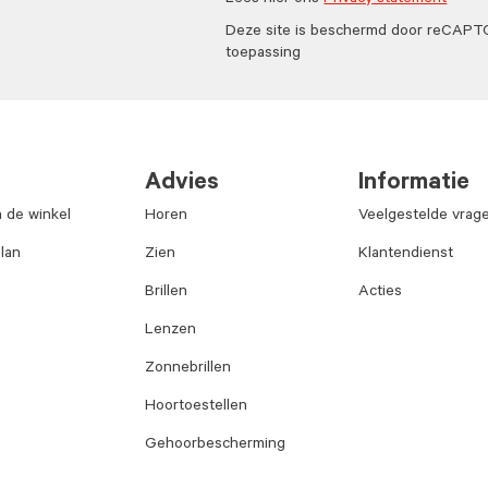
Lees hier ons
Privacy statement
Deze site is beschermd door reCAP
toepassing
Advies
Informatie
n de winkel
Horen
Veelgestelde vrag
lan
Zien
Klantendienst
Brillen
Acties
Lenzen
Zonnebrillen
Hoortoestellen
Gehoorbescherming