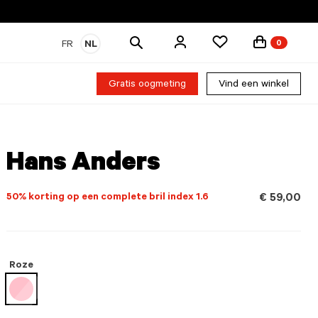
Zoek
FR
NL
0
producten
Gratis oogmeting
Vind een winkel
Hans Anders
50% korting op een complete bril index 1.6
€ 59,00
Roze
geselecteerd