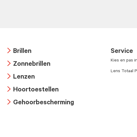
Brillen
Service
Arrow
Kies en pas i
Zonnebrillen
icon
Arrow
Lens Totaal P
Lenzen
icon
Arrow
Hoortoestellen
icon
Arrow
Gehoorbescherming
icon
Arrow
icon