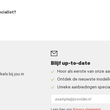
cialist?
Blijf up-to-date
Hoor als eerste van onze a
ls bij jou in
Check
Ontdek de nieuwste modelle
icon
Check
Unieke aanbiedingen speciaa
icon
Check
icon
Email
address