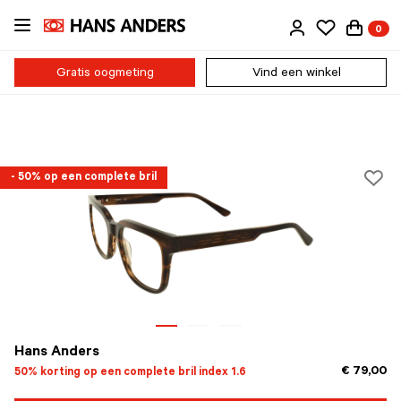
Ga
0
direct
naar
de
Gratis oogmeting
Vind een winkel
inhoud
- 50% op een complete bril
Hans Anders
€ 79,00
50% korting op een complete bril index 1.6