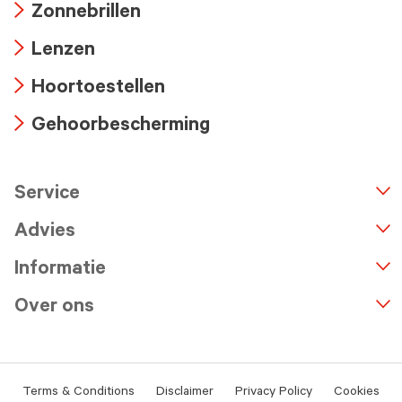
Zonnebrillen
icon
Arrow
Lenzen
icon
Arrow
Hoortoestellen
icon
Arrow
Gehoorbescherming
icon
Arrow
icon
Service
n
A
r
r
o
w
i
c
o
Advies
Informatie
Over ons
Terms & Conditions
Disclaimer
Privacy Policy
Cookies