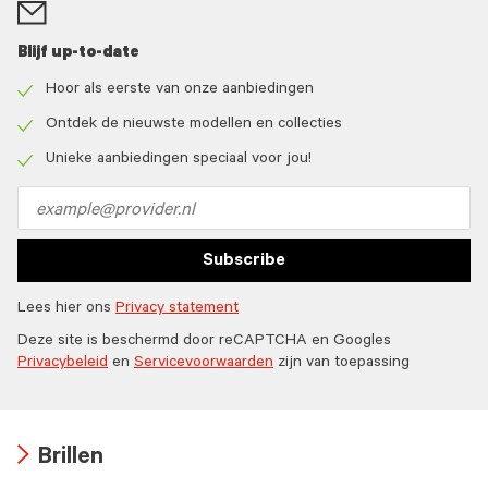
Blijf up-to-date
Hoor als eerste van onze aanbiedingen
Check
icon
Ontdek de nieuwste modellen en collecties
Check
icon
Unieke aanbiedingen speciaal voor jou!
Check
icon
Email
address
Subscribe
Lees hier ons
Privacy statement
Deze site is beschermd door reCAPTCHA en Googles
Privacybeleid
en
Servicevoorwaarden
zijn van toepassing
Brillen
Arrow