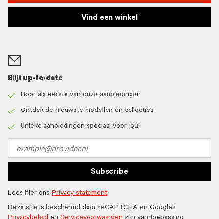
Vind een winkel
Blijf up-to-date
Hoor als eerste van onze aanbiedingen
Check
icon
Ontdek de nieuwste modellen en collecties
Check
icon
Unieke aanbiedingen speciaal voor jou!
Check
icon
Email
address
Subscribe
Lees hier ons
Privacy statement
Deze site is beschermd door reCAPTCHA en Googles
Privacybeleid
en
Servicevoorwaarden
zijn van toepassing