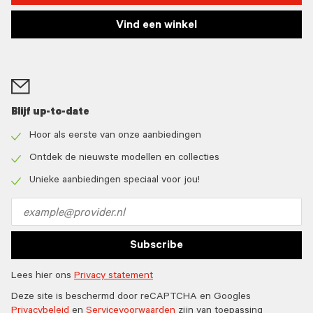
Vind een winkel
Blijf up-to-date
Hoor als eerste van onze aanbiedingen
Check
icon
Ontdek de nieuwste modellen en collecties
Check
icon
Unieke aanbiedingen speciaal voor jou!
Check
icon
Email
address
Subscribe
Lees hier ons
Privacy statement
Deze site is beschermd door reCAPTCHA en Googles
Privacybeleid
en
Servicevoorwaarden
zijn van toepassing