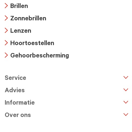
Brillen
Arrow
Zonnebrillen
icon
Arrow
Lenzen
icon
Arrow
Hoortoestellen
icon
Arrow
Gehoorbescherming
icon
Arrow
icon
Service
n
A
r
r
o
w
i
c
o
Advies
Informatie
Over ons