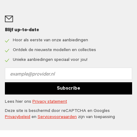
Blijf up-to-date
Hoor als eerste van onze aanbiedingen
Check
icon
Ontdek de nieuwste modellen en collecties
Check
icon
Unieke aanbiedingen speciaal voor jou!
Check
icon
Email
address
Subscribe
Lees hier ons
Privacy statement
Deze site is beschermd door reCAPTCHA en Googles
Privacybeleid
en
Servicevoorwaarden
zijn van toepassing