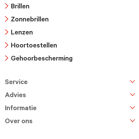
Brillen
Arrow
Zonnebrillen
icon
Arrow
Lenzen
icon
Arrow
Hoortoestellen
icon
Arrow
Gehoorbescherming
icon
Arrow
icon
Service
n
A
r
r
o
w
i
c
o
Advies
Informatie
Over ons