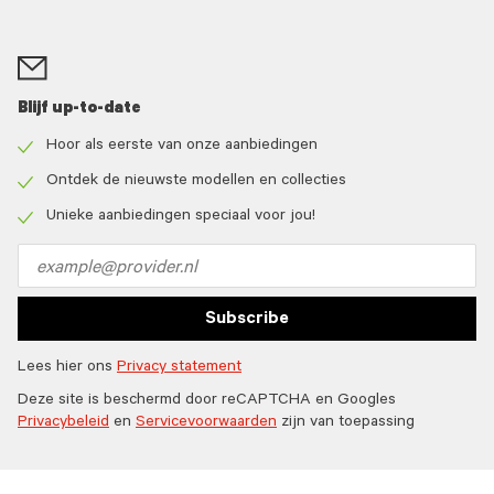
Blijf up-to-date
Hoor als eerste van onze aanbiedingen
Check
icon
Ontdek de nieuwste modellen en collecties
Check
icon
Unieke aanbiedingen speciaal voor jou!
Check
icon
Email
address
Subscribe
Lees hier ons
Privacy statement
Deze site is beschermd door reCAPTCHA en Googles
Privacybeleid
en
Servicevoorwaarden
zijn van toepassing