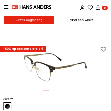
Ga
0
direct
naar
de
Gratis oogmeting
Vind een winkel
inhoud
- 50% op een complete bril
Zwart