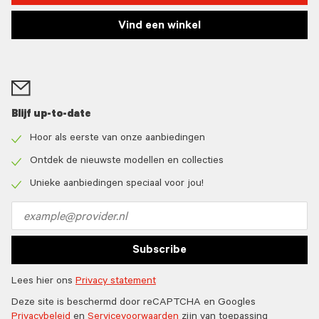
Vind een winkel
Blijf up-to-date
Hoor als eerste van onze aanbiedingen
Check
icon
Ontdek de nieuwste modellen en collecties
Check
icon
Unieke aanbiedingen speciaal voor jou!
Check
icon
Email
address
Subscribe
Lees hier ons
Privacy statement
Deze site is beschermd door reCAPTCHA en Googles
Privacybeleid
en
Servicevoorwaarden
zijn van toepassing