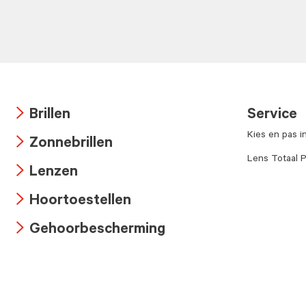
Brillen
Service
Arrow
Kies en pas i
Zonnebrillen
icon
Arrow
Lens Totaal P
Lenzen
icon
Arrow
Hoortoestellen
icon
Arrow
Gehoorbescherming
icon
Arrow
icon