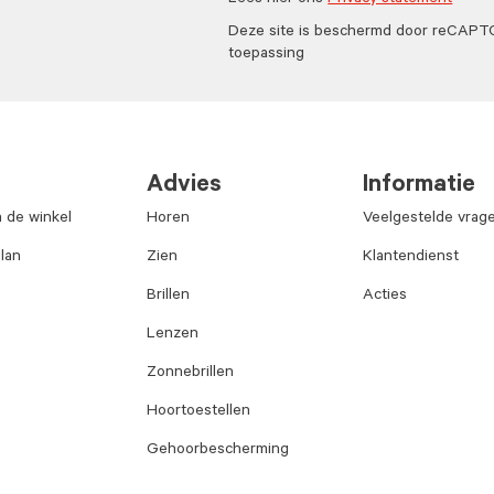
Lees hier ons
Privacy statement
Deze site is beschermd door reCAP
toepassing
Advies
Informatie
n de winkel
Horen
Veelgestelde vrag
lan
Zien
Klantendienst
Brillen
Acties
Lenzen
Zonnebrillen
Hoortoestellen
Gehoorbescherming