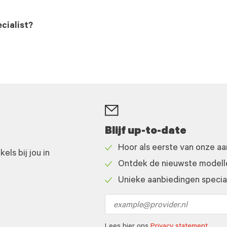
cialist?
Blijf up-to-date
Hoor als eerste van onze a
ls bij jou in
Check
Ontdek de nieuwste modelle
icon
Check
Unieke aanbiedingen speciaa
icon
Check
icon
Email
address