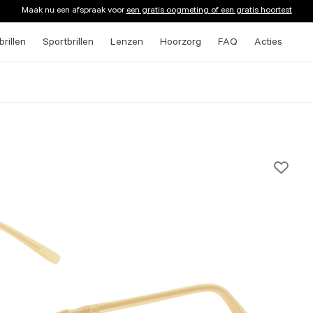
Maak nu een afspraak voor
een gratis oogmeting of een gratis hoortest
rillen
Sportbrillen
Lenzen
Hoorzorg
FAQ
Acties