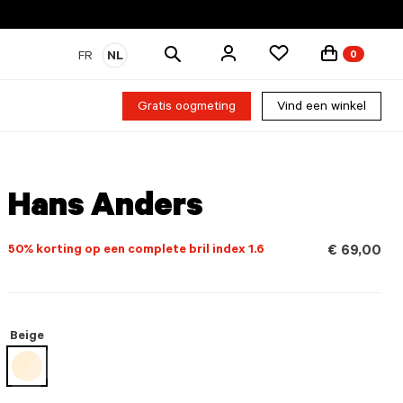
Zoek
FR
NL
0
producten
Gratis oogmeting
Vind een winkel
Hans Anders
50% korting op een complete bril index 1.6
€ 69,00
Beige
geselecteerd