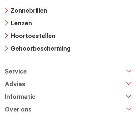
Arrow
Zonnebrillen
icon
Arrow
Lenzen
icon
Arrow
Hoortoestellen
icon
Arrow
Gehoorbescherming
icon
Arrow
icon
Service
n
A
r
r
o
w
i
c
o
Advies
Informatie
Over ons