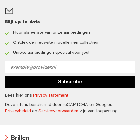
Blijf up-to-date
Hoor als eerste van onze aanbiedingen
Check
icon
Ontdek de nieuwste modellen en collecties
Check
icon
Unieke aanbiedingen speciaal voor jou!
Check
icon
Email
address
Subscribe
Lees hier ons
Privacy statement
Deze site is beschermd door reCAPTCHA en Googles
Privacybeleid
en
Servicevoorwaarden
zijn van toepassing
Brillen