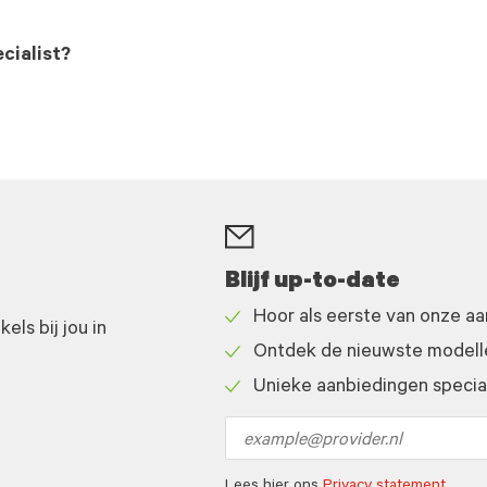
cialist?
Blijf up-to-date
Hoor als eerste van onze a
ls bij jou in
Check
Ontdek de nieuwste modelle
icon
Check
Unieke aanbiedingen speciaa
icon
Check
icon
Email
address