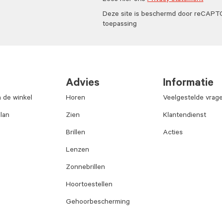
Lees hier ons
Privacy statement
Deze site is beschermd door reCAP
toepassing
Advies
Informatie
n de winkel
Horen
Veelgestelde vrag
lan
Zien
Klantendienst
Brillen
Acties
Lenzen
Zonnebrillen
Hoortoestellen
Gehoorbescherming