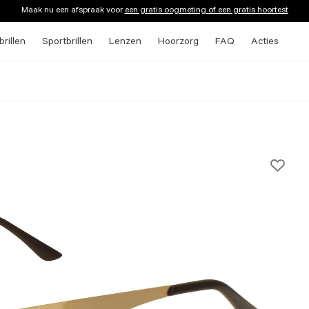
Maak nu een afspraak voor
een gratis oogmeting of een gratis hoortest
rillen
Sportbrillen
Lenzen
Hoorzorg
FAQ
Acties