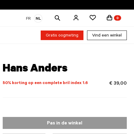
Zoek
FR
NL
0
producten
Gratis oogmeting
Vind een winkel
Hans Anders
50% korting op een complete bril index 1.6
€ 39,00
Pas in de winkel