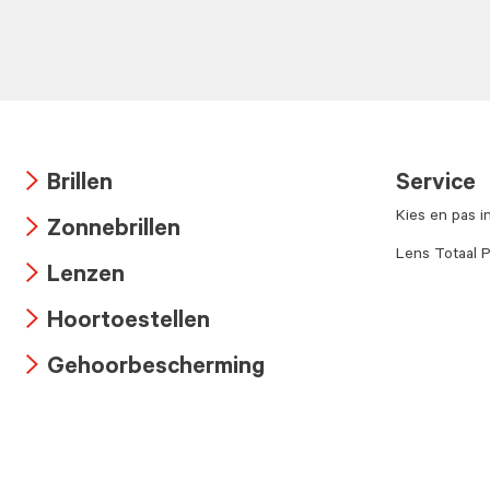
Brillen
Service
Arrow
Kies en pas i
Zonnebrillen
icon
Arrow
Lens Totaal P
Lenzen
icon
Arrow
Hoortoestellen
icon
Arrow
Gehoorbescherming
icon
Arrow
icon