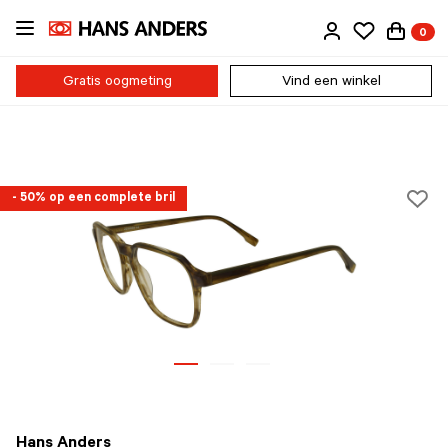
Ga
0
direct
naar
de
Gratis oogmeting
Vind een winkel
inhoud
- 50% op een complete bril
Hans Anders