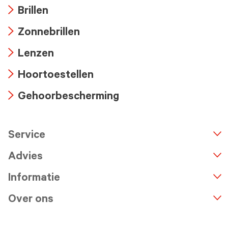
Brillen
Arrow
Zonnebrillen
icon
Arrow
Lenzen
icon
Arrow
Hoortoestellen
icon
Arrow
Gehoorbescherming
icon
Arrow
icon
Service
n
A
r
r
o
w
i
c
o
Advies
Informatie
Over ons