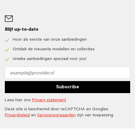
Blijf up-to-date
Hoor als eerste van onze aanbiedingen
Check
icon
Ontdek de nieuwste modellen en collecties
Check
icon
Unieke aanbiedingen speciaal voor jou!
Check
icon
Email
address
Subscribe
Lees hier ons
Privacy statement
Deze site is beschermd door reCAPTCHA en Googles
Privacybeleid
en
Servicevoorwaarden
zijn van toepassing