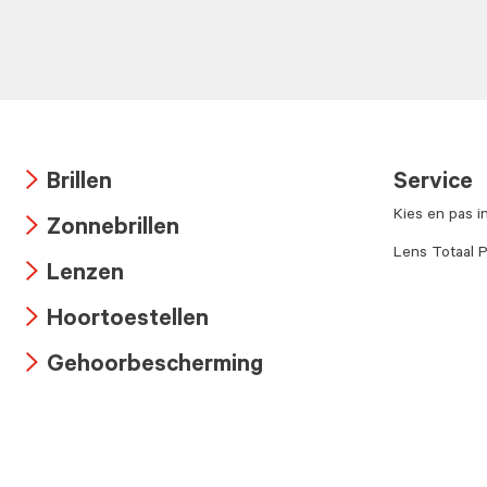
Brillen
Service
Arrow
Kies en pas i
Zonnebrillen
icon
Arrow
Lens Totaal P
Lenzen
icon
Arrow
Hoortoestellen
icon
Arrow
Gehoorbescherming
icon
Arrow
icon