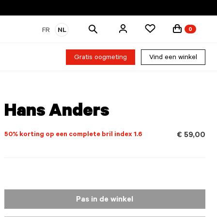
Zoek
FR
NL
0
producten
Gratis oogmeting
Vind een winkel
Hans Anders
50% korting op een complete bril index 1.6
€ 59,00
Pas in de winkel