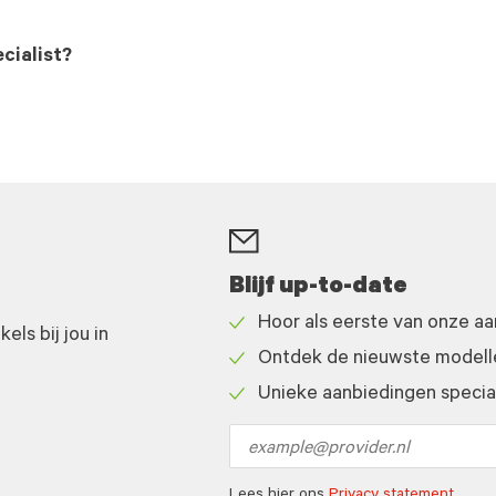
cialist?
Blijf up-to-date
Hoor als eerste van onze a
ls bij jou in
Check
Ontdek de nieuwste modelle
icon
Check
Unieke aanbiedingen speciaa
icon
Check
icon
Email
address