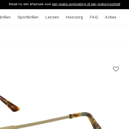
Maak nu een afspraak voor
een gratis oogmeting of een gratis hoortest
rillen
Sportbrillen
Lenzen
Hoorzorg
FAQ
Acties