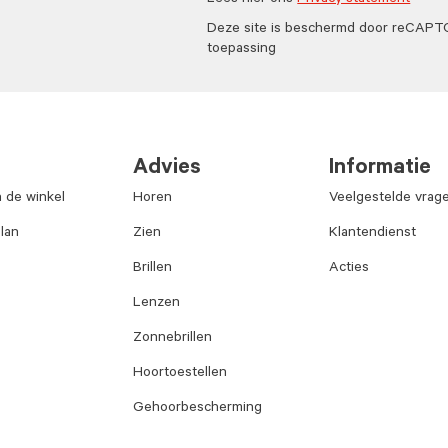
Lees hier ons
Privacy statement
Deze site is beschermd door reCAP
toepassing
Advies
Informatie
n de winkel
Horen
Veelgestelde vrag
lan
Zien
Klantendienst
Brillen
Acties
Lenzen
Zonnebrillen
Hoortoestellen
Gehoorbescherming