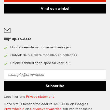
Vind een winkel
Blijf up-to-date
Hoor als eerste van onze aanbiedingen
Check
icon
Ontdek de nieuwste modellen en collecties
Check
icon
Unieke aanbiedingen speciaal voor jou!
Check
icon
Email
address
Subscribe
Lees hier ons
Privacy statement
Deze site is beschermd door reCAPTCHA en Googles
Privacybeleid
en
Servicevoorwaarden
zijn van toepassing