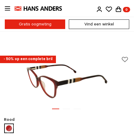
Ga
0
direct
naar
de
Gratis oogmeting
Vind een winkel
inhoud
- 50% op een complete bril
Rood