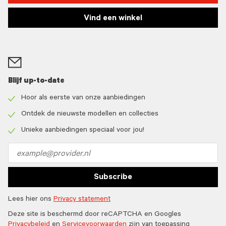
Vind een winkel
Blijf up-to-date
Hoor als eerste van onze aanbiedingen
Check
icon
Ontdek de nieuwste modellen en collecties
Check
icon
Unieke aanbiedingen speciaal voor jou!
Check
icon
Email
address
Subscribe
Lees hier ons
Privacy statement
Deze site is beschermd door reCAPTCHA en Googles
Privacybeleid
en
Servicevoorwaarden
zijn van toepassing