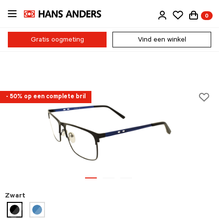
Ga
0
direct
naar
de
Gratis oogmeting
Vind een winkel
inhoud
- 50% op een complete bril
Zwart