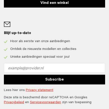
Vind een winkel
Blijf up-to-date
Hoor als eerste van onze aanbiedingen
Check
icon
Ontdek de nieuwste modellen en collecties
Check
icon
Unieke aanbiedingen speciaal voor jou!
Check
icon
Email
address
Subscribe
Lees hier ons
Privacy statement
Deze site is beschermd door reCAPTCHA en Googles
Privacybeleid
en
Servicevoorwaarden
zijn van toepassing