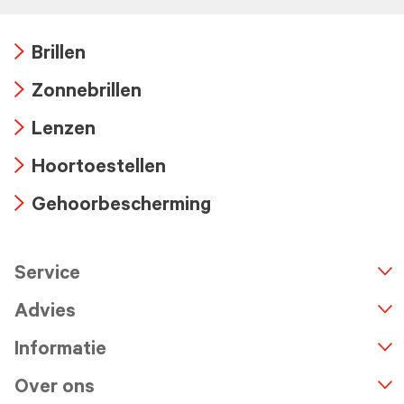
Brillen
Arrow
Zonnebrillen
icon
Arrow
Lenzen
icon
Arrow
Hoortoestellen
icon
Arrow
Gehoorbescherming
icon
Arrow
icon
Service
n
A
r
r
o
w
i
c
o
Advies
Informatie
Over ons