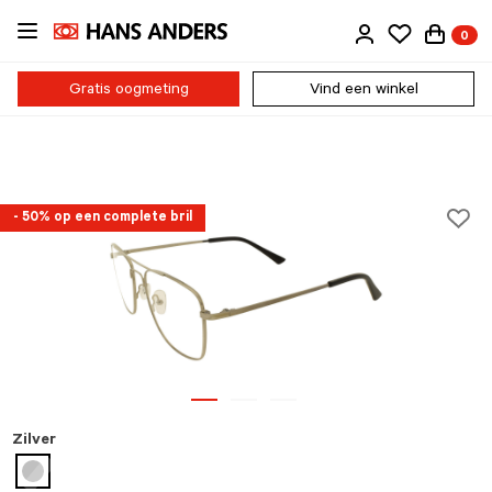
Ga
0
direct
naar
de
Gratis oogmeting
Vind een winkel
inhoud
- 50% op een complete bril
Zilver