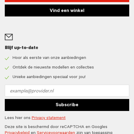
Vind een winkel
Blijf up-to-date
Hoor als eerste van onze aanbiedingen
Check
icon
Ontdek de nieuwste modellen en collecties
Check
icon
Unieke aanbiedingen speciaal voor jou!
Check
icon
Email
address
Subscribe
Lees hier ons
Privacy statement
Deze site is beschermd door reCAPTCHA en Googles
Privacybeleid
en
Servicevoorwaarden
zijn van toepassing