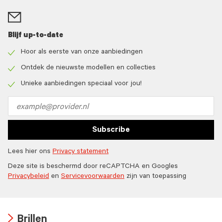
Blijf up-to-date
Hoor als eerste van onze aanbiedingen
Check
icon
Ontdek de nieuwste modellen en collecties
Check
icon
Unieke aanbiedingen speciaal voor jou!
Check
icon
Email
address
Subscribe
Lees hier ons
Privacy statement
Deze site is beschermd door reCAPTCHA en Googles
Privacybeleid
en
Servicevoorwaarden
zijn van toepassing
Brillen