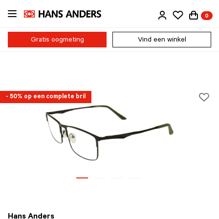
Ga
0
direct
naar
de
Gratis oogmeting
Vind een winkel
inhoud
- 50% op een complete bril
Hans Anders