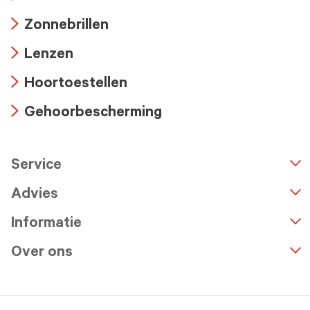
Arrow
Zonnebrillen
icon
Arrow
Lenzen
icon
Arrow
Hoortoestellen
icon
Arrow
Gehoorbescherming
icon
Arrow
icon
Service
n
A
r
r
o
w
i
c
o
Advies
Informatie
Over ons