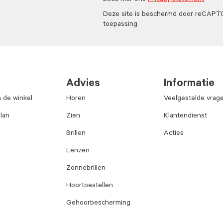
Lees hier ons
Privacy statement
Deze site is beschermd door reCAP
toepassing
Advies
Informatie
n de winkel
Horen
Veelgestelde vrag
lan
Zien
Klantendienst
Brillen
Acties
Lenzen
Zonnebrillen
Hoortoestellen
Gehoorbescherming