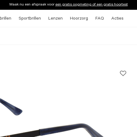
Maak nu een afspraak voor
een gratis oogmeting of een gratis hoortest
rillen
Sportbrillen
Lenzen
Hoorzorg
FAQ
Acties