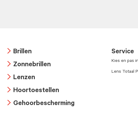
Brillen
Service
Arrow
Kies en pas i
Zonnebrillen
icon
Arrow
Lens Totaal P
Lenzen
icon
Arrow
Hoortoestellen
icon
Arrow
Gehoorbescherming
icon
Arrow
icon