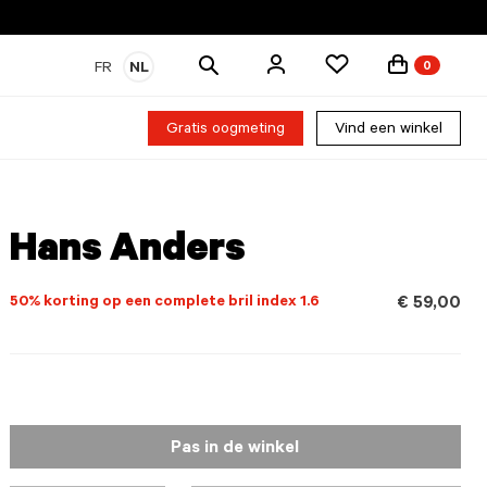
Zoek
FR
NL
0
producten
Gratis oogmeting
Vind een winkel
Hans Anders
50% korting op een complete bril index 1.6
€ 59,00
Pas in de winkel