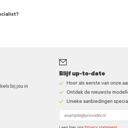
cialist?
Blijf up-to-date
Hoor als eerste van onze a
ls bij jou in
Check
Ontdek de nieuwste modelle
icon
Check
Unieke aanbiedingen speciaa
icon
Check
icon
Email
address