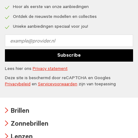
Hoor als eerste van onze aanbiedingen
Check
icon
Ontdek de nieuwste modellen en collecties
Check
icon
Unieke aanbiedingen speciaal voor jou!
Check
icon
Email
address
Subscribe
Lees hier ons
Privacy statement
Deze site is beschermd door reCAPTCHA en Googles
Privacybeleid
en
Servicevoorwaarden
zijn van toepassing
Brillen
Arrow
Zonnebrillen
icon
Arrow
Lenzen