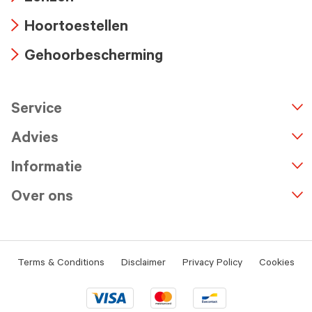
icon
Arrow
Hoortoestellen
icon
Arrow
Gehoorbescherming
icon
Arrow
icon
Service
n
A
r
r
o
w
i
c
o
Advies
Informatie
Over ons
Terms & Conditions
Disclaimer
Privacy Policy
Cookies
Visa
Mastercard
Bancontact
logo
logo
logo