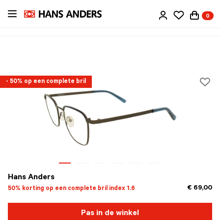
Ga
0
direct
naar
de
inhoud
- 50% op een complete bril
Hans Anders
€ 69,00
50% korting op een complete bril index 1.6
Pas in de winkel