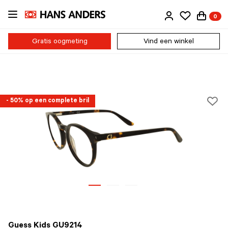
Ga
0
direct
naar
de
Gratis oogmeting
Vind een winkel
inhoud
- 50% op een complete bril
Guess Kids GU9214