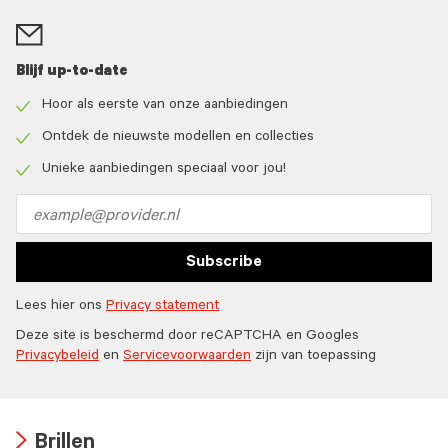
Blijf up-to-date
Hoor als eerste van onze aanbiedingen
Check
icon
Ontdek de nieuwste modellen en collecties
Check
icon
Unieke aanbiedingen speciaal voor jou!
Check
icon
Email
address
Subscribe
Lees hier ons
Privacy statement
Deze site is beschermd door reCAPTCHA en Googles
Privacybeleid
en
Servicevoorwaarden
zijn van toepassing
Brillen