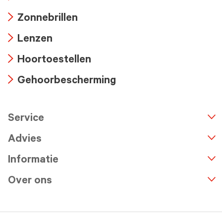
Arrow
Zonnebrillen
icon
Arrow
Lenzen
icon
Arrow
Hoortoestellen
icon
Arrow
Gehoorbescherming
icon
Arrow
icon
Service
n
A
r
r
o
w
i
c
o
Advies
Informatie
Over ons